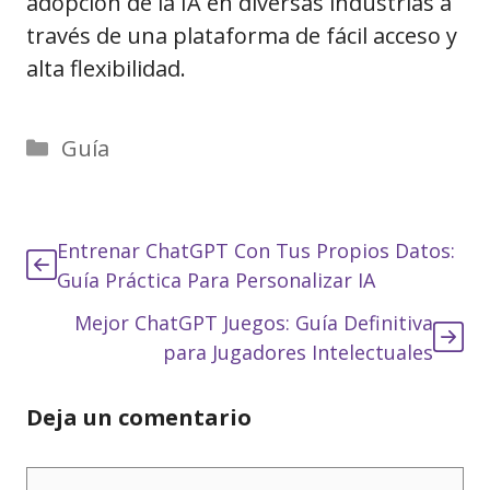
adopción de la IA en diversas industrias a
través de una plataforma de fácil acceso y
alta flexibilidad.
Categorías
Guía
Entrenar ChatGPT Con Tus Propios Datos:
Guía Práctica Para Personalizar IA
Mejor ChatGPT Juegos: Guía Definitiva
para Jugadores Intelectuales
Deja un comentario
Comentario