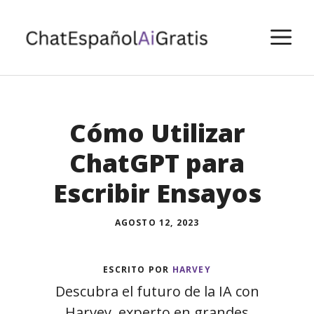
Saltar
al
M
contenido
Cómo Utilizar
ChatGPT para
Escribir Ensayos
AGOSTO 12, 2023
ESCRITO POR
HARVEY
Descubra el futuro de la IA con
Harvey, experto en grandes