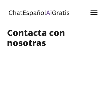
Saltar
al
M
contenido
Contacta con
nosotras