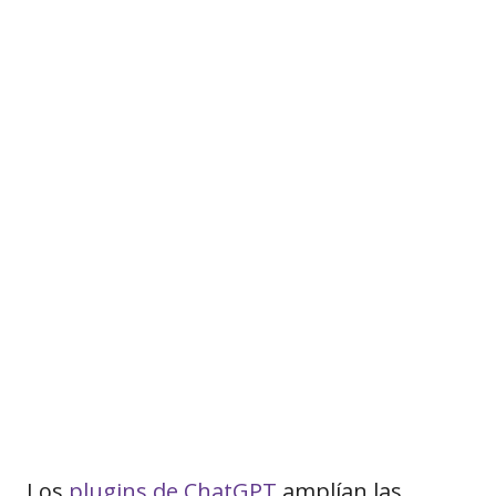
Los
plugins de ChatGPT
amplían las