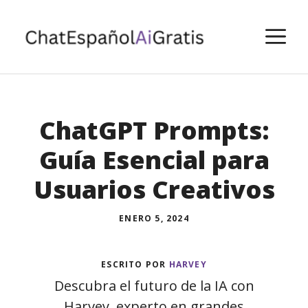
Saltar
al
M
contenido
ChatGPT Prompts:
Guía Esencial para
Usuarios Creativos
ENERO 5, 2024
ESCRITO POR
HARVEY
Descubra el futuro de la IA con
Harvey, experto en grandes