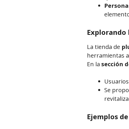
Personal
elementos
Explorando l
La tienda de
pl
herramientas ad
En la
sección d
Usuarios
Se propo
revitaliza
Ejemplos de