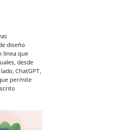
vas
 de diseño
n línea que
suales, desde
 lado, ChatGPT,
que permite
scrito