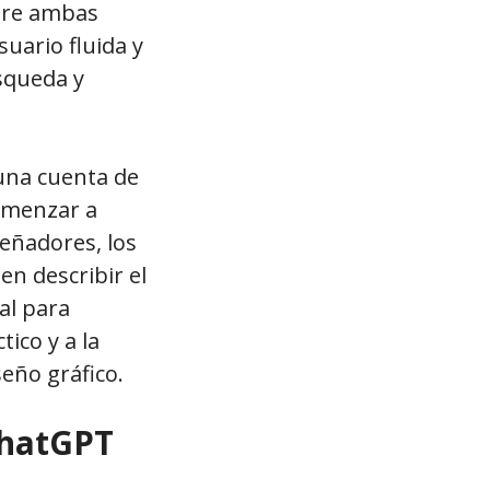
ntre ambas
uario fluida y
úsqueda y
 una cuenta de
comenzar a
señadores, los
n describir el
al para
ico y a la
seño gráfico.
ChatGPT