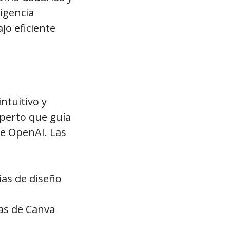
igencia
ajo eficiente
ntuitivo y
perto que guía
de OpenAI. Las
as de diseño
las de Canva