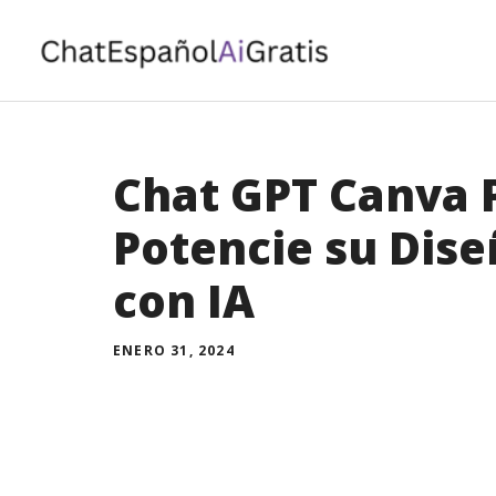
Saltar
al
contenido
Chat GPT Canva P
Potencie su Dise
con IA
ENERO 31, 2024