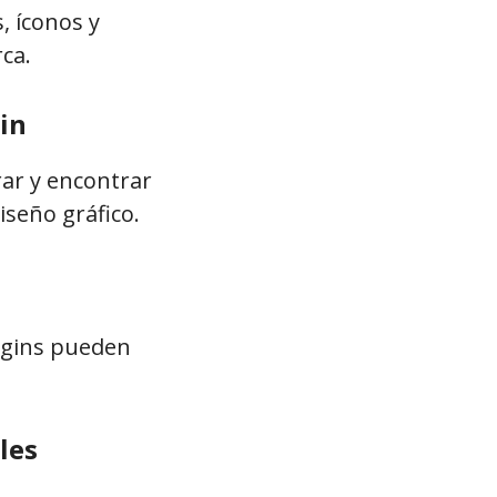
, íconos y
ca.
in
ar y encontrar
seño gráfico.
ugins pueden
les