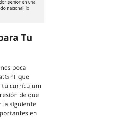
or senior en una 
 nacional, lo 
para Tu
enes poca
hatGPT que
a tu currículum
resión de que
 la siguiente
mportantes en