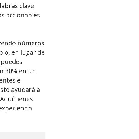
labras clave
as accionables
luyendo números
plo, en lugar de
, puedes
un 30% en un
ientes e
Esto ayudará a
 Aquí tienes
experiencia