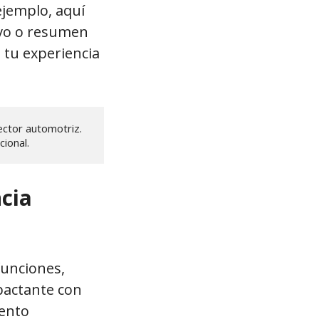
ejemplo, aquí
ivo o resumen
 tu experiencia
ctor automotriz. 
ional.
cia
funciones,
pactante con
iento