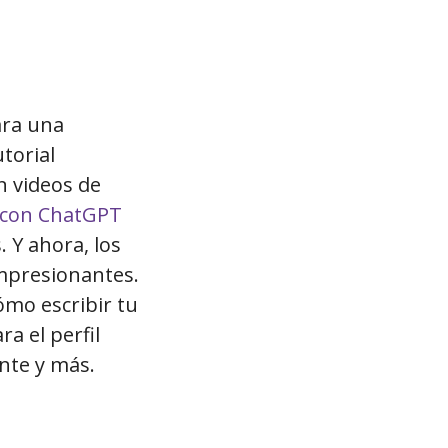
ara una
torial
n videos de
 con ChatGPT
 Y ahora, los
impresionantes.
ómo escribir tu
a el perfil
ante y más.