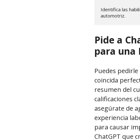
Identifica las habi
automotriz.
Pide a Ch
para una 
Puedes pedirle
coincida perfec
resumen del cur
calificaciones c
asegúrate de ag
experiencia lab
para causar imp
ChatGPT que cr