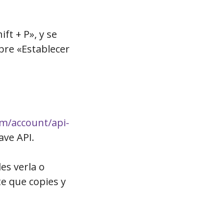
ft + P», y se
bre «Establecer
m/account/api-
ave API.
es verla o
e que copies y