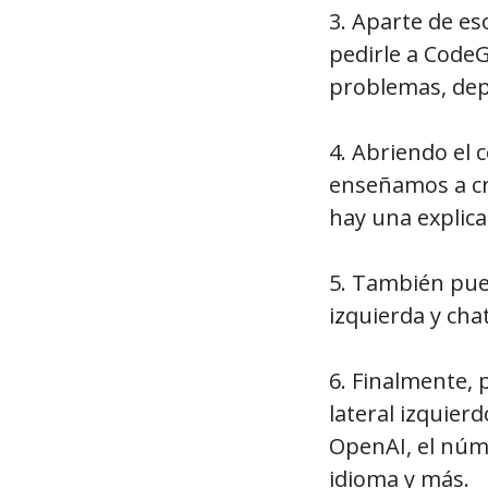
3. Aparte de es
pedirle a CodeG
problemas, dep
4. Abriendo el 
enseñamos a cre
hay una explic
5. También pued
izquierda y cha
6. Finalmente, 
lateral izquier
OpenAI, el núme
idioma y más.