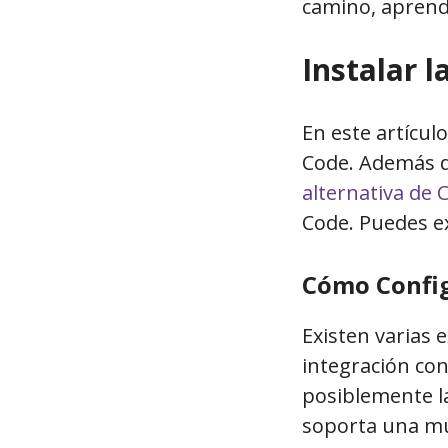
camino, aprend
Instalar 
En este artícul
Code. Además d
alternativa de
Code. Puedes ex
Cómo Confi
Existen varias 
integración co
posiblemente l
soporta una mu