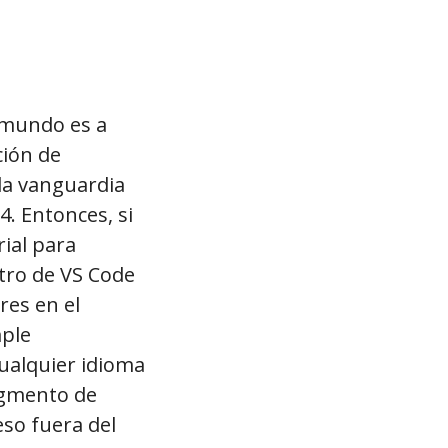
 mundo es a
ción de
 la vanguardia
. Entonces, si
rial para
tro de VS Code
res en el
mple
ualquier idioma
agmento de
eso fuera del