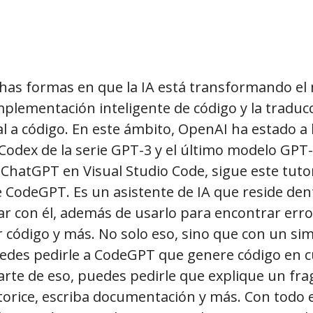
has formas en que la IA está transformando el
mplementación inteligente de código y la traduc
l a código. En este ámbito, OpenAI ha estado a
odex de la serie GPT-3 y el último modelo GPT-4
r ChatGPT en Visual Studio Code, sigue este tuto
 CodeGPT. Es un asistente de IA que reside den
r con él, además de usarlo para encontrar erro
 código y más. No solo eso, sino que con un si
edes pedirle a CodeGPT que genere código en c
arte de eso, puedes pedirle que explique un fr
ctorice, escriba documentación y más. Con todo 