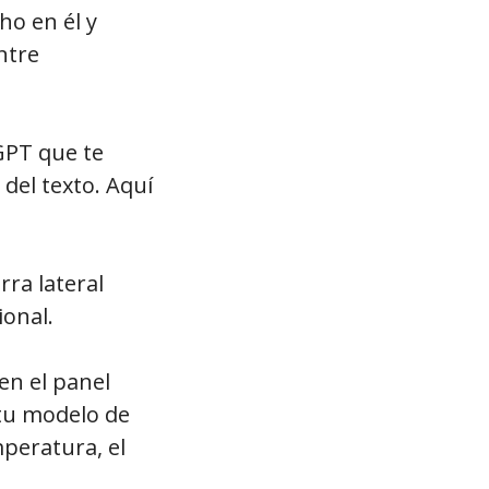
ho en él y
ntre
GPT que te
del texto. Aquí
ra lateral
ional.
en el panel
 tu modelo de
peratura, el