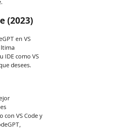
.
e (2023)
deGPT en VS
ltima
tu IDE como VS
 que desees.
ejor
 es
o con VS Code y
CodeGPT,