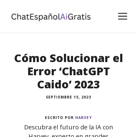
Saltar
al
M
contenido
Cómo Solucionar el
Error ‘ChatGPT
Caido’ 2023
SEPTIEMBRE 15, 2023
ESCRITO POR
HARVEY
Descubra el futuro de la IA con
Harvey, experto en grandes